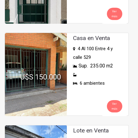
Ver
más
Casa en Venta
4 Al 100 Entre 4 y
calle 529
Sup. 235.00 m2
U$S 150.000
6 ambientes
Ver
más
Lote en Venta