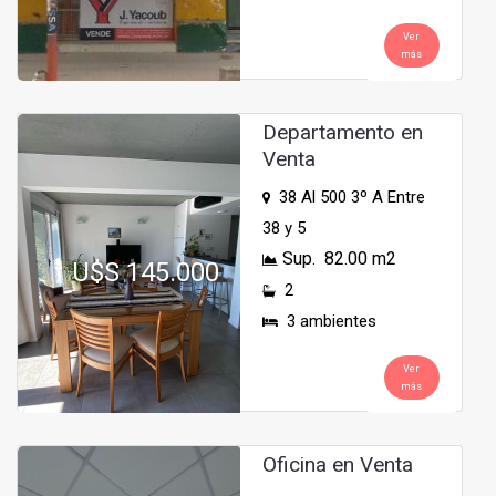
Ver
más
Departamento en
Venta
38 Al 500 3º A Entre
38 y 5
Sup. 82.00 m2
U$S 145.000
2
3 ambientes
Ver
más
Oficina en Venta