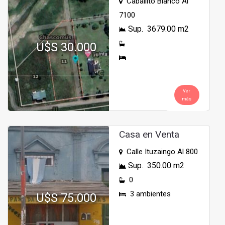
Caballito Blanco Al
7100
Sup. 3679.00 m2
U$S 30.000
Ver
más
Casa en Venta
Calle Ituzaingo Al 800
Sup. 350.00 m2
0
3 ambientes
U$S 75.000