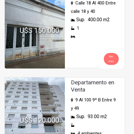
Calle 18 Al 400 Entre
calle 18 y 40
Sup. 400.00 m2
1
U$S 150.000
Ver
más
Departamento en
Venta
9 Al 100 9º B Entre 9
y 49
Sup. 93.00 m2
U$S 120.000
4 ambientes