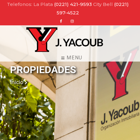
Telefonos: La Plata
(0221) 421-9593
City Bell
(0221)
597-4522
Facebook
Instagram
MENU
PROPIEDADES
Inicio