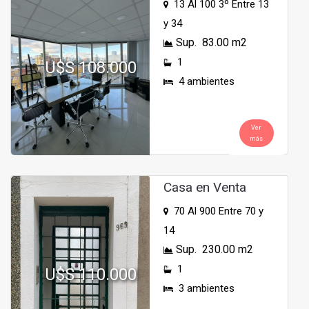
13 Al 100 3º Entre 13
y 34
Sup. 83.00 m2
1
U$S 108.000
4 ambientes
Ver
más
Casa en Venta
70 Al 900 Entre 70 y
14
Sup. 230.00 m2
1
U$S 110.000
3 ambientes