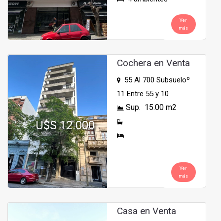
Ver
más
Cochera en Venta
55 Al 700 Subsueloº
11 Entre 55 y 10
Sup. 15.00 m2
U$S 12.000
Ver
más
Casa en Venta