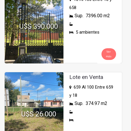
658
Sup. 7396.00 m2
U$S 390.000
5 ambientes
Ver
más
Lote en Venta
659 Al 100 Entre 659
y 18
Sup. 374.97 m2
U$S 26.000