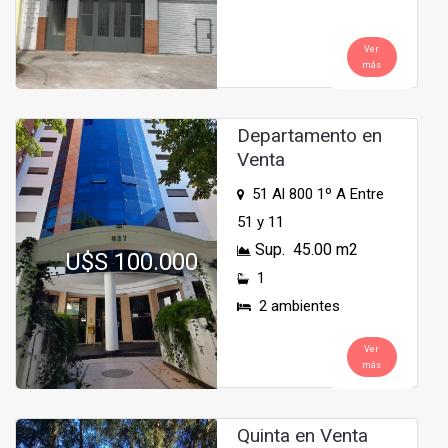
Ver
más
Departamento en
Venta
51 Al 800 1º A Entre
51 y 11
Sup. 45.00 m2
U$S 100.000
1
2 ambientes
Ver
más
Quinta en Venta