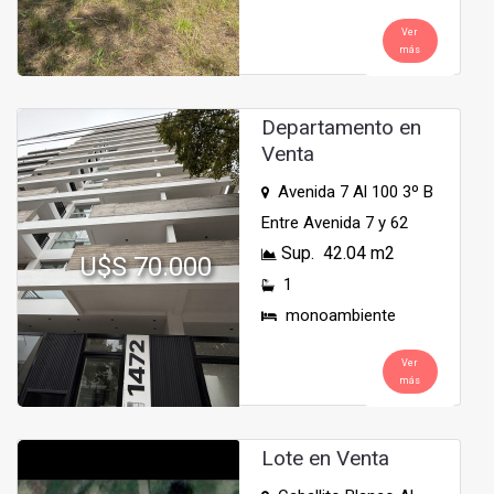
Ver
más
Departamento en
Venta
Avenida 7 Al 100 3º B
Entre Avenida 7 y 62
Sup. 42.04 m2
U$S 70.000
1
monoambiente
Ver
más
Lote en Venta