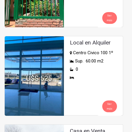
Ver
más
Local en Alquiler
Centro Civico 100 1º
Sup. 60.00 m2
0
U$S 525
Ver
más
Casa en Venta