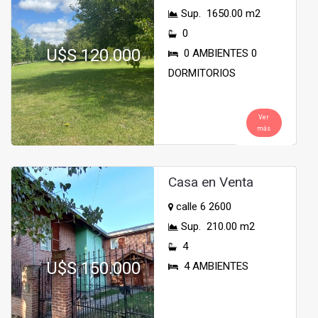
Sup. 1650.00 m2
0
U$S 120.000
0 AMBIENTES 0
DORMITORIOS
Ver
más
Casa en Venta
calle 6 2600
Sup. 210.00 m2
4
U$S 150.000
4 AMBIENTES