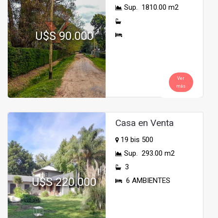
Sup. 1810.00 m2
U$S 90.000
Ver
más
Casa en Venta
19 bis 500
Sup. 293.00 m2
3
U$S 220.000
6 AMBIENTES