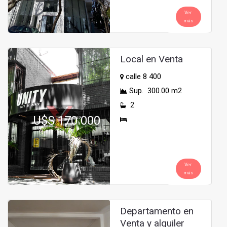
Ver
más
Local en Venta
calle 8 400
Sup. 300.00 m2
2
U$S 170.000
Ver
más
Departamento en
Venta y alquiler