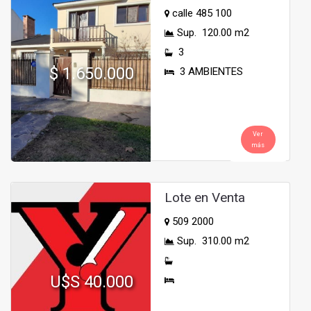
calle 485 100
Sup. 120.00 m2
3
$ 1.650.000
3 AMBIENTES
Ver
más
Lote en Venta
509 2000
Sup. 310.00 m2
U$S 40.000