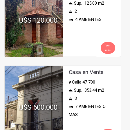
Sup. 125.00 m2
2
U$S 120.000
4 AMBIENTES
Ver
más
Casa en Venta
Calle 47 700
Sup. 353.44 m2
3
U$S 600.000
7 AMBIENTES O
MAS