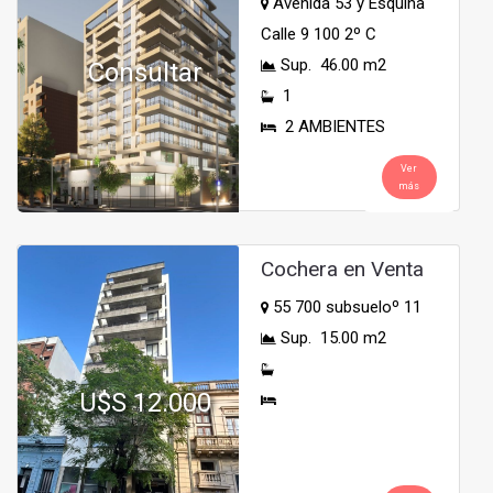
Avenida 53 y Esquina
Calle 9 100 2º C
Sup. 46.00 m2
Consultar
1
2 AMBIENTES
Ver
más
Cochera en Venta
55 700 subsueloº 11
Sup. 15.00 m2
U$S 12.000