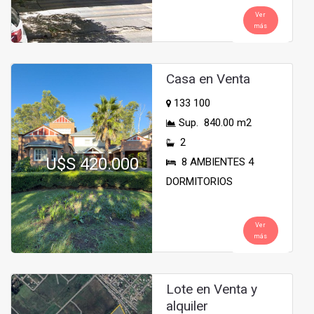
Ver
más
Casa en Venta
133 100
Sup. 840.00 m2
2
U$S 420.000
8 AMBIENTES 4
DORMITORIOS
Ver
más
Lote en Venta y
alquiler