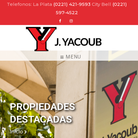
Telefonos: La Plata
(0221) 421-9593
City Bell
(0221)
597-4522
Facebook
Instagram
MENU
PROPIEDADES
DESTACADAS
Inicio