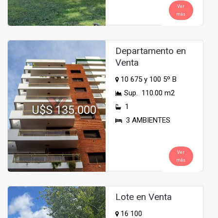
Ver
más
Departamento en
Venta
10 675 y 100 5º B
Sup. 110.00 m2
1
U$S 135.000
3 AMBIENTES
Ver
más
Lote en Venta
16 100