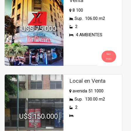
Venta
8 100
Sup. 106.00 m2
2
U$S 75.000
4 AMBIENTES
Ver
más
Local en Venta
avenida 51 1000
Sup. 130.00 m2
2
U$S 150.000