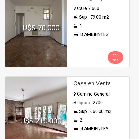
Calle 7 600
Sup. 79.00 m2
1
U$S 70.000
3 AMBIENTES
Ver
más
Casa en Venta
Camino General
Belgrano 2700
Sup. 660.00 m2
U$S 210.000
2
4 AMBIENTES