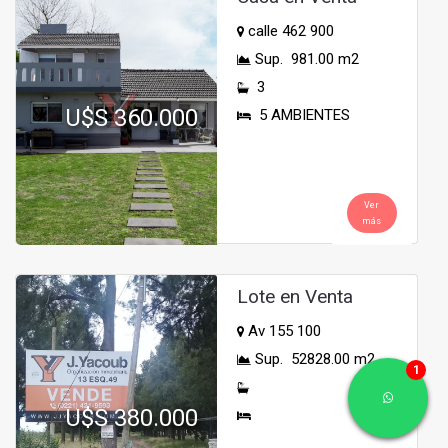
calle 462 900
Sup. 981.00 m2
3
U$S 360.000
5 AMBIENTES
Ver
más
Lote en Venta
Av 155 100
Sup. 52828.00 m2
U$S 380.000