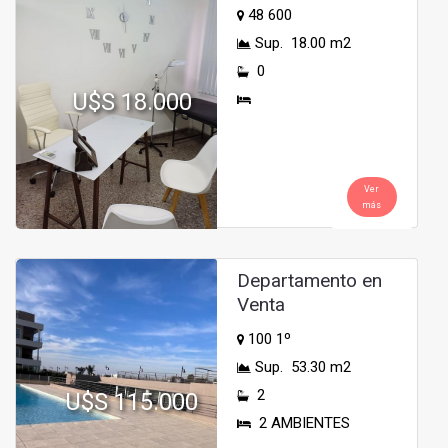
48 600
Sup. 18.00 m2
0
U$S 18.000
Ver
más
Departamento en
Venta
100 1º
Sup. 53.30 m2
2
U$S 115.000
2 AMBIENTES