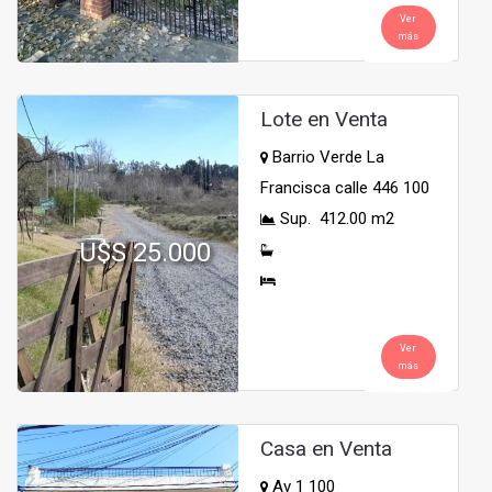
Ver
más
Lote en Venta
Barrio Verde La
Francisca calle 446 100
Sup. 412.00 m2
U$S 25.000
Ver
más
Casa en Venta
Av 1 100