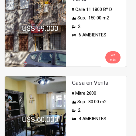
Calle 11 1800 Bº D
Sup. 150.00 m2
2
U$S 59.000
6 AMBIENTES
Ver
más
Casa en Venta
Mitre 2600
Sup. 80.00 m2
2
U$S 60.000
4 AMBIENTES