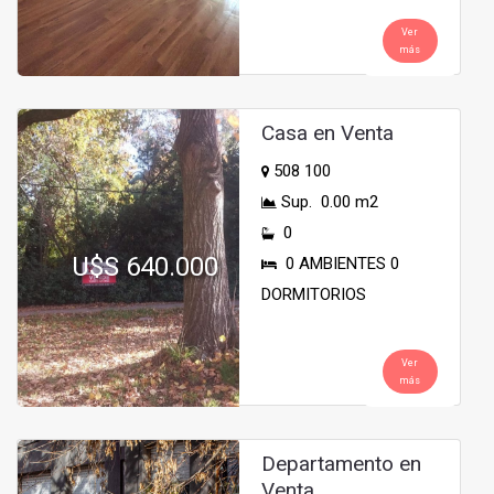
Ver
más
Casa en Venta
508 100
Sup. 0.00 m2
0
U$S 640.000
0 AMBIENTES 0
DORMITORIOS
Ver
más
Departamento en
Venta