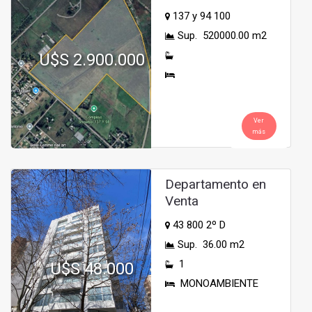
137 y 94 100
Sup. 520000.00 m2
U$S 2.900.000
Ver
más
Departamento en
Venta
43 800 2º D
Sup. 36.00 m2
1
U$S 48.000
MONOAMBIENTE