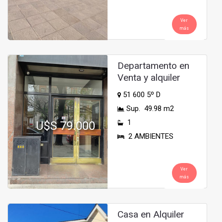
Ver
más
Departamento en
Venta y alquiler
51 600 5º D
Sup. 49.98 m2
1
U$S 79.000
2 AMBIENTES
Ver
más
Casa en Alquiler