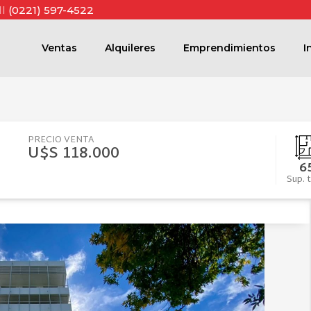
ll
(0221) 597-4522
Ventas
Alquileres
Emprendimientos
I
PRECIO VENTA
U$S 118.000
6
Sup. t