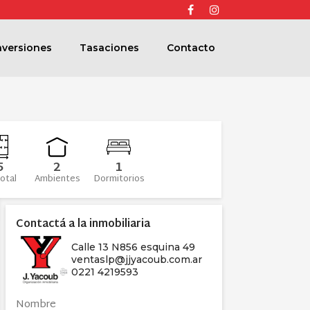
Facebook
Instagram
nversiones
Tasaciones
Contacto
5
2
1
otal
Ambientes
Dormitorios
Contactá a la inmobiliaria
Calle 13 N856 esquina 49
ventaslp@jjyacoub.com.ar
0221 4219593