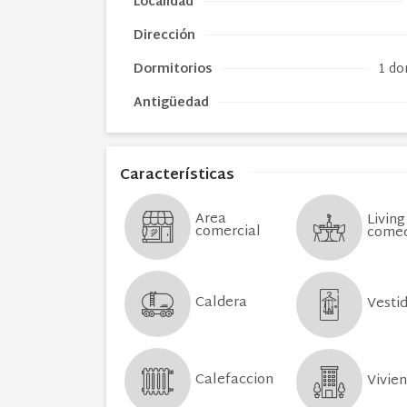
Localidad
Dirección
Dormitorios
1 do
Antigüedad
Características
Area
Living
comercial
come
Caldera
Vesti
Calefaccion
Vivie