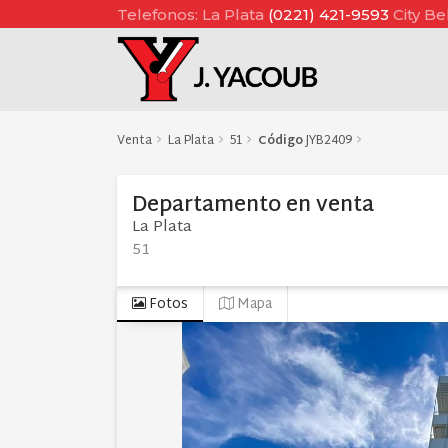
Telefonos: La Plata
(0221) 421-9593
City Be
Venta
La Plata
51
Código
JYB2409
Departamento
en
venta
La Plata
51
Fotos
Mapa