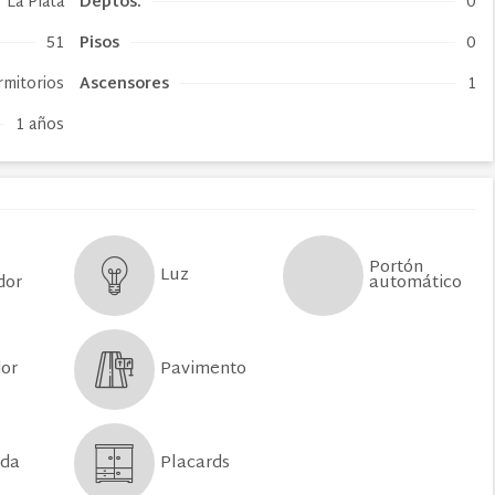
La Plata
Deptos.
0
51
Pisos
0
rmitorios
Ascensores
1
1 años
Portón
Luz
automático
dor
Pavimento
dor
Placards
nda