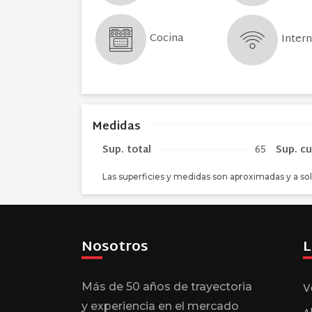
Cocina
Inter
Medidas
Sup. total
65
Sup. cu
Las superficies y medidas son aproximadas y a sol
Nosotros
L
V
Más de 50 años de trayectoria
y experiencia en el mercado