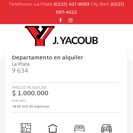
Telefonos: La Plata
(0221) 421-9593
City Bell
(0221)
597-4522
Facebook
Instagram
MENU
Departamento
en
alquiler
La Plata
9 634
PRECIO ALQUILER
$ 1.000.000
POR MES
+$ 80.000 de expensas