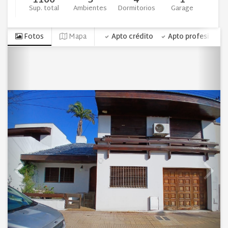
1100
5
4
1
Sup. total
Ambientes
Dormitorios
Garage
Fotos
Mapa
Apto crédito
Apto profesional