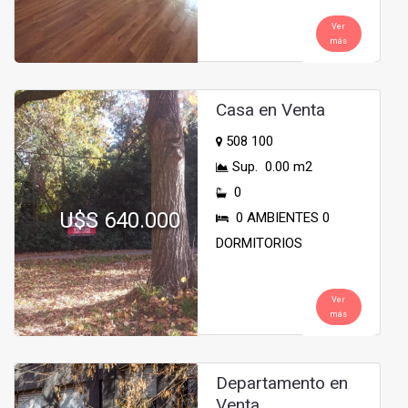
Ver
más
Casa en Venta
508 100
Sup. 0.00 m2
0
U$S 640.000
0 AMBIENTES 0
DORMITORIOS
Ver
más
Departamento en
Venta