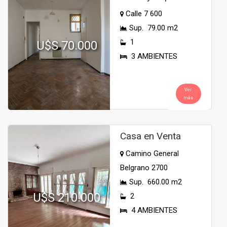
Calle 7 600
Sup. 79.00 m2
1
U$S 70.000
3 AMBIENTES
Ver
más
Casa en Venta
Camino General
Belgrano 2700
Sup. 660.00 m2
U$S 210.000
2
4 AMBIENTES