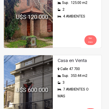
Sup. 125.00 m2
2
U$S 120.000
4 AMBIENTES
Ver
más
Casa en Venta
Calle 47 700
Sup. 353.44 m2
3
U$S 600.000
7 AMBIENTES O
MAS