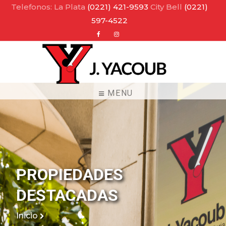
Telefonos: La Plata
(0221) 421-9593
City Bell
(0221)
597-4522
Facebook
Instagram
MENU
PROPIEDADES
DESTACADAS
Inicio