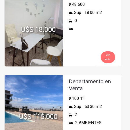
48 600
Sup. 18.00 m2
0
U$S 18.000
Ver
más
Departamento en
Venta
100 1º
Sup. 53.30 m2
2
U$S 115.000
2 AMBIENTES