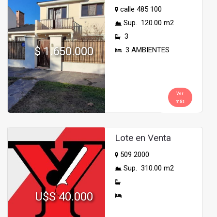
calle 485 100
Sup. 120.00 m2
3
$ 1.650.000
3 AMBIENTES
Ver
más
Lote en Venta
509 2000
Sup. 310.00 m2
U$S 40.000