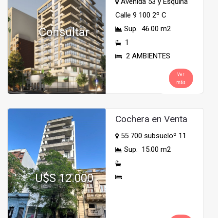
Avenida 53 y Esquina
Calle 9 100 2º C
Sup. 46.00 m2
Consultar
1
2 AMBIENTES
Ver
más
Cochera en Venta
55 700 subsueloº 11
Sup. 15.00 m2
U$S 12.000