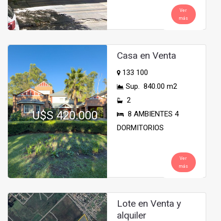
Ver
más
Casa en Venta
133 100
Sup. 840.00 m2
2
U$S 420.000
8 AMBIENTES 4
DORMITORIOS
Ver
más
Lote en Venta y
alquiler