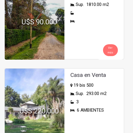
Sup. 1810.00 m2
U$S 90.000
Ver
más
Casa en Venta
19 bis 500
Sup. 293.00 m2
3
U$S 220.000
6 AMBIENTES