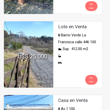
Ver
más
Lote en Venta
Barrio Verde La
Francisca calle 446 100
Sup. 412.00 m2
U$S 25.000
Ver
más
Casa en Venta
Av 1 100