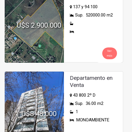
137 y 94 100
Sup. 520000.00 m2
U$S 2.900.000
Ver
más
Departamento en
Venta
43 800 2º D
Sup. 36.00 m2
1
U$S 48.000
MONOAMBIENTE