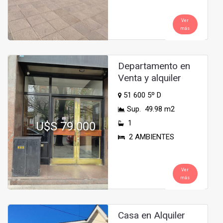
Ver
más
Departamento en
Venta y alquiler
51 600 5º D
Sup. 49.98 m2
1
U$S 79.000
2 AMBIENTES
Ver
más
Casa en Alquiler