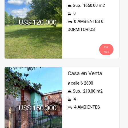
Sup. 1650.00 m2
0
U$S 120.000
0 AMBIENTES 0
DORMITORIOS
Ver
más
Casa en Venta
calle 6 2600
Sup. 210.00 m2
4
U$S 150.000
4 AMBIENTES