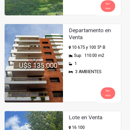
Ver
más
Departamento en
Venta
10 675 y 100 5º B
Sup. 110.00 m2
1
U$S 135.000
3 AMBIENTES
Ver
más
Lote en Venta
16 100