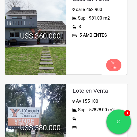
calle 462 900
Sup. 981.00 m2
3
U$S 360.000
5 AMBIENTES
Ver
más
Lote en Venta
Av 155 100
Sup. 52828.00 m2
U$S 380.000