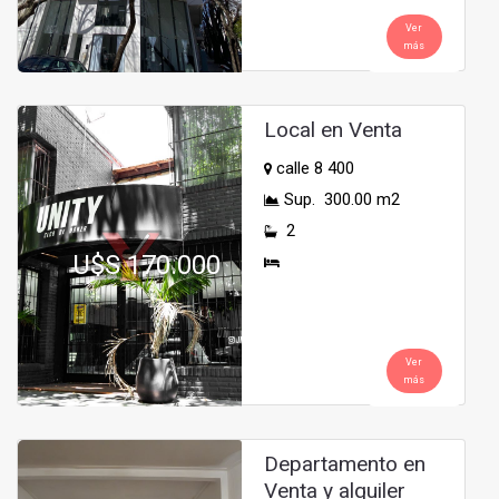
Ver
más
Local en Venta
calle 8 400
Sup. 300.00 m2
2
U$S 170.000
Ver
más
Departamento en
Venta y alquiler