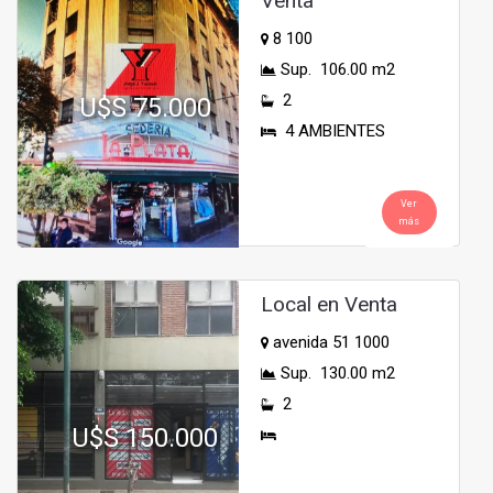
Venta
8 100
Sup. 106.00 m2
2
U$S 75.000
4 AMBIENTES
Ver
más
Local en Venta
avenida 51 1000
Sup. 130.00 m2
2
U$S 150.000