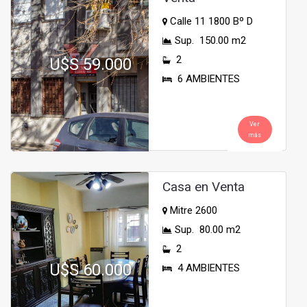
Calle 11 1800 Bº D
Sup. 150.00 m2
2
U$S 59.000
6 AMBIENTES
Ver
más
Casa en Venta
Mitre 2600
Sup. 80.00 m2
2
U$S 60.000
4 AMBIENTES