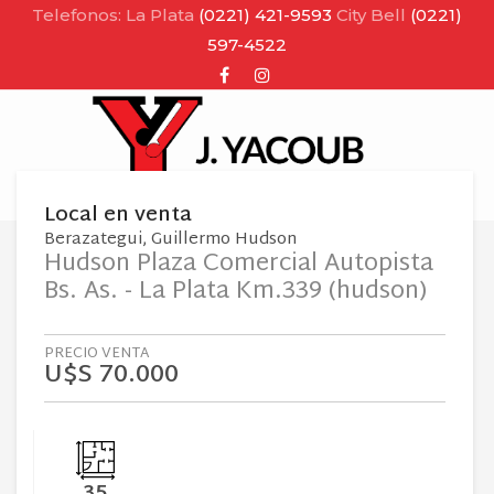
Telefonos: La Plata
(0221) 421-9593
City Bell
(0221)
597-4522
Facebook
Instagram
MENU
Local
en
venta
Berazategui
Guillermo Hudson
Hudson Plaza Comercial Autopista
Bs. As. - La Plata Km.339 (hudson)
PRECIO VENTA
U$S 70.000
35