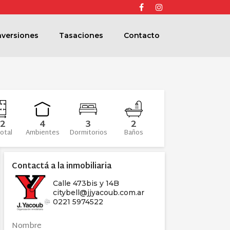
Facebook
Instagram
nversiones
Tasaciones
Contacto
2
4
3
2
otal
Ambientes
Dormitorios
Baños
Contactá a la inmobiliaria
Calle 473bis y 14B
citybell@jjyacoub.com.ar
0221 5974522