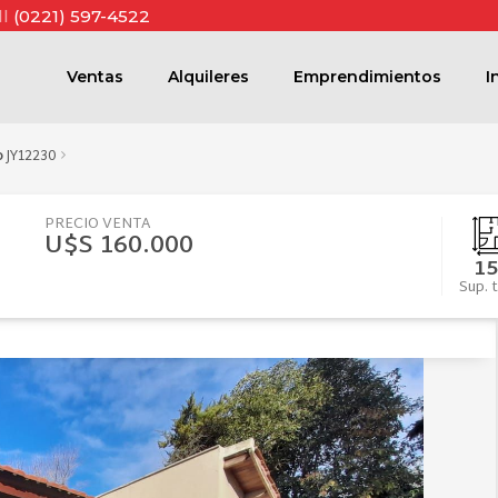
ll
(0221) 597-4522
Ventas
Alquileres
Emprendimientos
I
o
JY12230
PRECIO VENTA
U$S 160.000
15
Sup. t