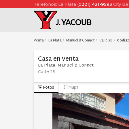
Telefonos: La Plata
(0221) 421-9593
City Be
Venta
La Plata
Manuel B Gonnet
Calle 28
Códig
Casa
en
venta
La Plata
Manuel B Gonnet
Calle 28
Fotos
Mapa