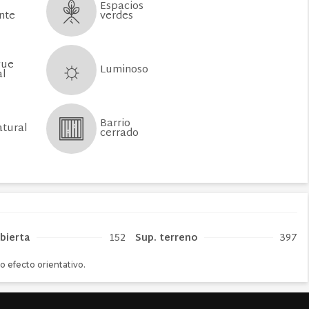
Espacios
verdes
nte
gue
Luminoso
al
Barrio
atural
cerrado
bierta
152
Sup. terreno
397
o efecto orientativo.